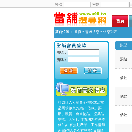
帳號
密碼
首頁
當前位置：
首頁
>
需求信息
> 信息列表
類型
帳號：
票貼
密碼：
借款
借款
請您填入相關資金借款或流當
品需求訊息(包括：借款、票
貼、融資、典當物品、流當品
借款
需求、其它)，並說明您的基本
條件如:有無動產品、工作情形
薪資(包含是否有轉帳) 負債情