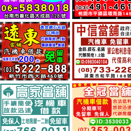
當舖常見問與答
推薦當舖提供計程車借款
U95提供當舖業者網路推廣行銷方案
有困難找當舖-典當借款-求金援不丟臉-24h
3-5萬資金需求找當舖典當-小額週轉合法管
當舖專辦汽機車借款-增貸，低利週轉假日不
想知道振興5倍券當舖也能用嗎?
當舖推薦北部/中部/南部當舖典當質借服務-
您想了解當舖可以當什麼嗎?當舖利息及當鋪
想借錢周轉找當舖推薦u95當鋪網-政府立案
小額紓困難申請，『急難救助』別忘了當鋪
寵愛媽媽缺現金-借錢合法立案當舖推薦u95
借款需求|過年借錢-汽機車借款推薦找當鋪u9
想知道汽機車借款-怎麼用振興券繳當鋪利息
急需小額借款-找當舖利息比比看
借款來當舖【u95】-現金救急不打烊
台中汽車借款怎麼辦理呢？【當舖專家】
快速台北汽車借款來承德路當舖
高雄苓雅區建國一路快速借錢當舖