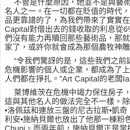
不管是什麼原因，她並不是與藝
名人之一。在一切都在貶值的時代，
品更靠譜的了，為我們帶來了實實在在
Capital對借出去的錢收取的利息從
們沒有能力再贖回那些藝術品，那就
家了，或許你就會成為那個農牧神雕
“令我們驚訝的是，這些我們之前
危機影響的個人或企業，都成為了上
人們都在掙扎。”Art Capital的老闆I
萊博維茨在危機中竭力保住房子
這與其他名人的做法完全不一樣。除
•洛佩茲和連放三盤的尼古拉斯•凱
利安•施納貝爾也放出了他那一棟粉色公
Chupi。而兩年前，施納貝爾正是當