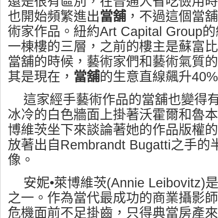
還是很有區別，在普通人省吃儉用時
也開始頻繁進出
當舖
，不過這個當舖
術家作品。紐約Art Capital Gr
一棟樓的三層，之前的樓主是蘇富比
當舖的時候，藝術家們和藝術氣質的
其是現在，
當舖
的生意直線飆升40
這家經手藝術作品的當舖也變得
冰冷的白色牆面上掛著沃霍爾和魯本
博維茨坐下來談論著她的作品版權的
放著出自Rembrandt Bugatti
像。
安妮•萊博維茨(Annie Leibovi
之一。作為當代最成功的商業攝影師
危機面前不足掛齒，只得典當房產來