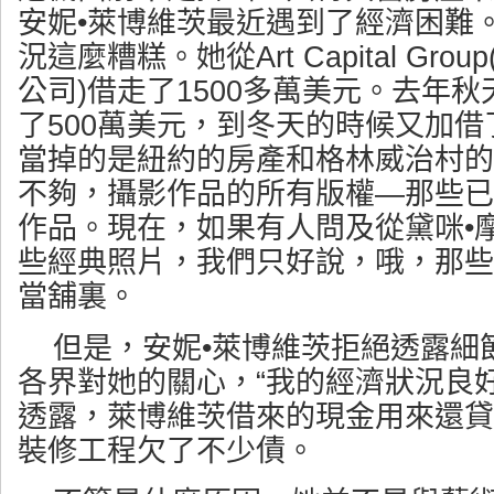
安妮•萊博維茨最近遇到了經濟困難
況這麼糟糕。她從Art Capital Gr
公司)借走了1500多萬美元。去年秋
了500萬美元，到冬天的時候又加借了
當掉的是紐約的房產和格林威治村的
不夠，攝影作品的所有版權—那些已
作品。現在，如果有人問及從黛咪•
些經典照片，我們只好說，哦，那些OL
當舖裏。
但是，安妮•萊博維茨拒絕透露細
各界對她的關心，“我的經濟狀況良
透露，萊博維茨借來的現金用來還貸
裝修工程欠了不少債。