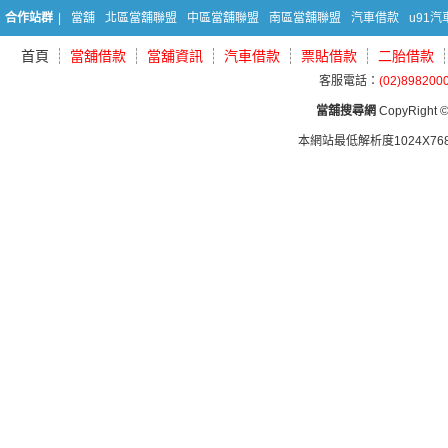
合作站群
|
當舖
北區當舖聯盟
中區當舖聯盟
南區當舖聯盟
汽車借款
u91
首頁
當舖借款
當舖資訊
汽車借款
票貼借款
二胎借款
客服電話：
(02)898200
當舖搜尋網
CopyRight © 
本網站最低解析度1024X768d