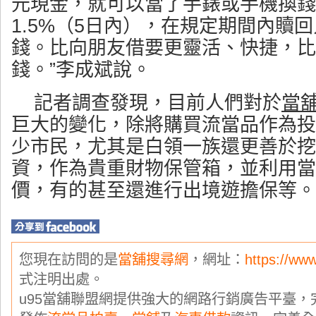
元現金，就可以當了手錶或手機換錢
1.5%（5日內），在規定期間內贖回
錢。比向朋友借要更靈活、快捷，比
錢。”李成斌說。
記者調查發現，目前人們對於
當
巨大的變化，除將購買流當品作為投
少市民，尤其是白領一族還更善於挖
資，作為貴重財物保管箱，並利用當
價，有的甚至還進行出境遊擔保等。
您現在訪問的是
當舖搜尋網
，網址：
https://ww
式注明出處。
u95當舖聯盟網提供強大的網路行銷廣告平臺