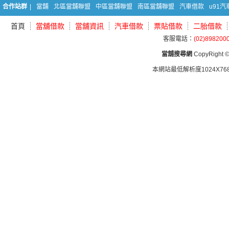
合作站群
|
當舖
北區當舖聯盟
中區當舖聯盟
南區當舖聯盟
汽車借款
u91
首頁
當舖借款
當舖資訊
汽車借款
票貼借款
二胎借款
客服電話：
(02)898200
當舖搜尋網
CopyRight © 
本網站最低解析度1024X768d