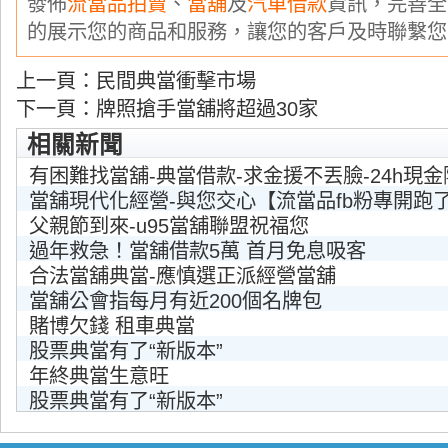
發佈
流當品拍賣
、
當舖
及
汽車借款
資訊，完善全
的展示您的商品和服務，讓您的客戶及時聯繫您
上一頁：
民間典當衝擊市場
下一頁：
牌照搶手當舖將超過30家
相關新聞
有困難找當舖-典當借款-求金援不丟臉-24h現
當舖現代化經營-與您交心【流當品fb粉專開跑
父親節到來-u95當舖聯盟祝福您
過年救急！當舖借款5萬 首月免息吸客
合法當舖典當-應慎選正派經營當舖
當舖公會指每月有近200個名牌包
賭博欠錢 租車典當
股票典當有了“新版本”
年終典當生意旺
股票典當有了“新版本”