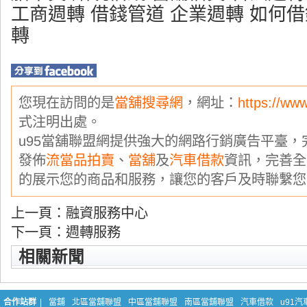
工商週轉 借錢管道 企業週轉 如何借
轉
您現在訪問的是
當舖搜尋網
，網址：
https://ww
式注明出處。
u95當舖聯盟網提供強大的網路行銷廣告平臺
發佈
流當品拍賣
、
當舖
及
汽車借款
資訊，完善全
的展示您的商品和服務，讓您的客戶及時聯繫您
上一頁：
融資服務中心
下一頁：
週轉服務
相關新聞
合作站群
|
當舖
北區當舖聯盟
中區當舖聯盟
南區當舖聯盟
汽車借款
u91