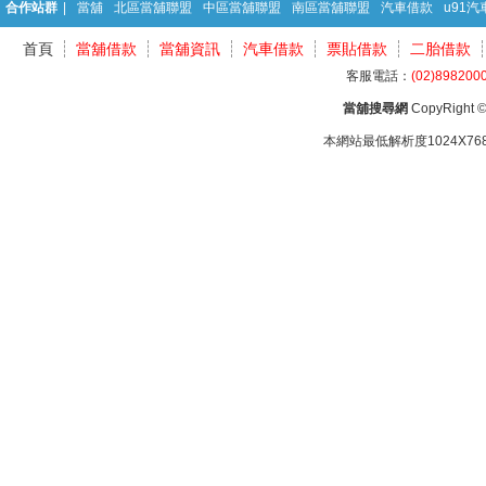
合作站群
|
當舖
北區當舖聯盟
中區當舖聯盟
南區當舖聯盟
汽車借款
u91
首頁
當舖借款
當舖資訊
汽車借款
票貼借款
二胎借款
客服電話：
(02)898200
當舖搜尋網
CopyRight © 
本網站最低解析度1024X768d