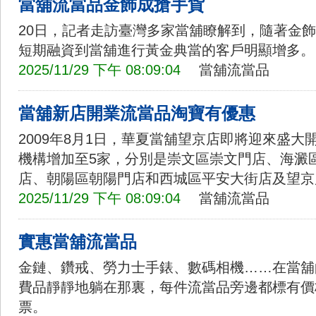
當舖流當品金飾成搶手貨
20日，記者走訪臺灣多家當舖瞭解到，隨著金
短期融資到當舖進行黃金典當的客戶明顯增多。
2025/11/29 下午 08:09:04
當舖流當品
當舖新店開業流當品淘寶有優惠
2009年8月1日，華夏當舖望京店即將迎來盛
機構增加至5家，分別是崇文區崇文門店、海澱區中關村(6
店、朝陽區朝陽門店和西城區平安大街店及望京
2025/11/29 下午 08:09:04
當舖流當品
實惠當舖流當品
金鏈、鑽戒、勞力士手錶、數碼相機……在當舖
費品靜靜地躺在那裏，每件流當品旁邊都標有價
票。