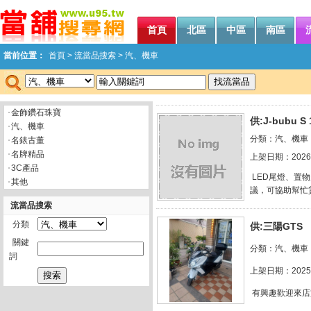
首頁
北區
中區
南區
當前位置：
首頁
>
流當品搜索
> 汽、機車
金飾鑽石珠寶
供:
J-bubu 
汽、機車
分類：汽、機車
名錶古董
名牌精品
上架日期：2026/
3C產品
LED尾燈、置
其他
議，可協助幫忙
流當品搜索
分類
供:
三陽GTS
關鍵
分類：汽、機車
詞
上架日期：2025/
有興趣歡迎來店賞車