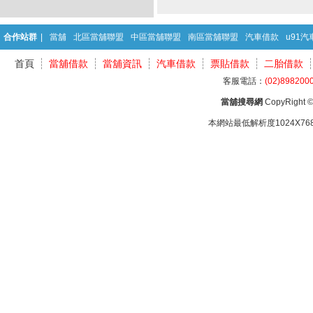
合作站群
|
當舖
北區當舖聯盟
中區當舖聯盟
南區當舖聯盟
汽車借款
u91
首頁
當舖借款
當舖資訊
汽車借款
票貼借款
二胎借款
客服電話：
(02)898200
當舖搜尋網
CopyRight © 
本網站最低解析度1024X768d