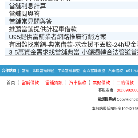
當舖利息計算
當舖問與答
當舖常見問與答
推薦當舖提供計程車借款
U95提供當舖業者網路推廣行銷方案
有困難找當舖-典當借款-求金援不丟臉-24h現
3-5萬資金需求找當舖典當-小額週轉合法管道首
合作站群
|
當舖
北區當舖聯盟
中區當舖聯盟
南區當舖聯盟
汽車借款
u91
首頁
當舖借款
當舖資訊
汽車借款
票貼借款
二胎借款
客服電話：
(02)898200
當舖搜尋網
CopyRight © 
本網站最低解析度1024X768d