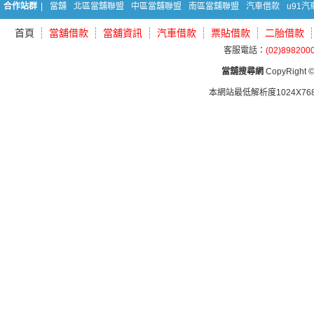
合作站群
|
當舖
北區當舖聯盟
中區當舖聯盟
南區當舖聯盟
汽車借款
u91
首頁
當舖借款
當舖資訊
汽車借款
票貼借款
二胎借款
客服電話：
(02)898200
當舖搜尋網
CopyRight © 
本網站最低解析度1024X768d