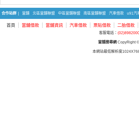
合作站群
|
當舖
北區當舖聯盟
中區當舖聯盟
南區當舖聯盟
汽車借款
u91
首頁
當舖借款
當舖資訊
汽車借款
票貼借款
二胎借款
客服電話：
(02)898200
當舖搜尋網
CopyRight © 
本網站最低解析度1024X768d