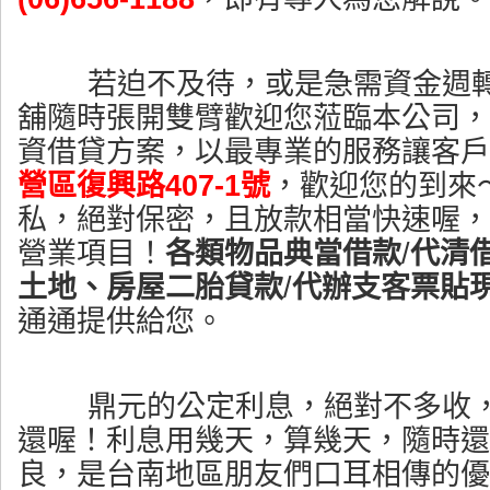
若迫不及待，或是急需資金週轉
舖隨時張開雙臂歡迎您蒞臨本公司，
資借貸方案，以最專業的服務讓客戶
營區復興路407-1號
，歡迎您的到來
私，絕對保密，且放款相當快速喔，
營業項目！
各類物品典當借款
/
代清
土地、房屋二胎貸款
/
代辦支客票貼
通通提供給您。
鼎元的公定利息，絕對不多收，
還喔！利息用幾天，算幾天，隨時還
良，是台南地區朋友們口耳相傳的優