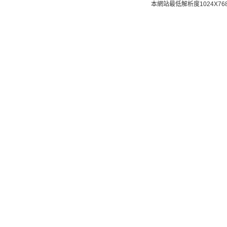
本網站最低解析度1024X768d