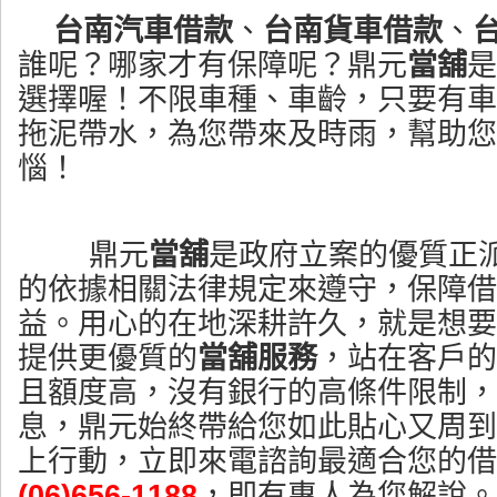
台南汽車借款
、
台南貨車借款
、
誰呢？哪家才有保障呢？鼎元
當舖
是
選擇喔！不限車種、車齡，只要有車
拖泥帶水，為您帶來及時雨，幫助您
惱！
鼎元
當舖
是政府立案的優質正
的依據相關法律規定來遵守，保障借
益。用心的在地深耕許久，就是想要
提供更優質的
當舖服務
，站在客戶的
且額度高，沒有銀行的高條件限制，
息，鼎元始終帶給您如此貼心又周到
上行動，立即來電諮詢最適合您的借
(06)656-1188
，即有專人為您解說。