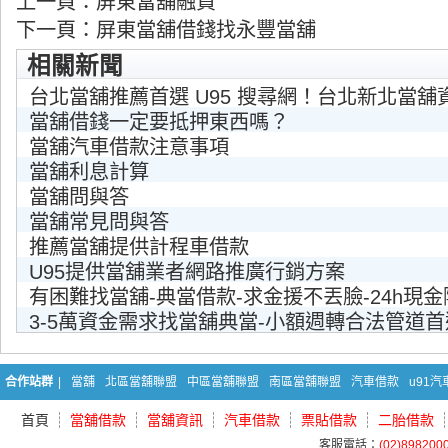
上一頁：
屏東當舖融資
下一頁：
屏東當舖借錢找永豐當舖
相關新聞
台北當舖推薦首選 U95 搜尋網！台北新北當舖
當舖借錢一定要抵押東西嗎？
當舖汽車借款注意事項
當舖利息計算
當舖問與答
當舖常見問與答
推薦當舖提供計程車借款
U95提供當舖業者網路推廣行銷方案
有困難找當舖-典當借款-求金援不丟臉-24h現
3-5萬資金需求找當舖典當-小額週轉合法管道首
合作站群
|
當舖
北區當舖聯盟
中區當舖聯盟
南區當舖聯盟
汽車借款
u91
首頁
當舖借款
當舖資訊
汽車借款
票貼借款
二胎借款
客服電話：
(02)898200