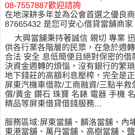
08-7557887歡迎諮詢
在地深耕多年並為公會首選之優良商
87665432 是您可安心借貸當舖商家
大興當舖秉持著誠信 親切 專業 
供各行業各階層的民眾，在急於週轉
合法 安全 息低簡便且絕對保密的
決資金週轉的煩惱，沒有銀行的繁瑣
地下錢莊的高額利息壓榨，完全是正
屏東汽機車借款/工商融資/三點半救
償/黃金 鑽石 珠寶 名錶 電器 手機 
精品等屏東借貸借錢服務...
服務區域:屏東當舖、麟洛當舖、內
東港當舖、萬丹當舖、高樹當舖、鹽