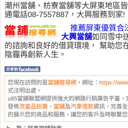
潮州當舖、枋寮當舖等大屏東地區皆
通電話08-7557887，大興服務到家!
推薦屏東優質合
大興當舖
如同雪中
的諮詢和良好的借貸環境， 幫助您
陰霾再創新人生。
您現在訪問的是
當舖搜尋網
，網址：
https://ww
式注明出處。
u95當舖聯盟網提供強大的網路行銷廣告平臺
發佈
流當品拍賣
、
當舖
及
汽車借款
資訊，完善全
的展示您的商品和服務，讓您的客戶及時聯繫您