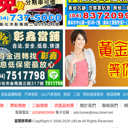
汽機車借款專家國泰當舖
車借款,車借錢,中山
汽車借款,彰化機車
彰化鋐國當舖－彰
汽機車借款服務就找鋐國當舖
松山區,信義區借貸
免留車借錢,彰化借款
汽車借款,機車借款,
員林亞洲當舖－彰
-花壇合法當鋪
美,伸港鄉當舖
汽機車借款,彰化借
機車借款,工商週轉,
彰化華信當舖－彰
-尚億合法當鋪
舖,花壇,永靖當舖
彰化借錢,員林當鋪
汽車機車借款,免留
嘉義昌億當舖－嘉
推薦首選 U95 搜尋網！台北新北當舖資訊一目了然
房屋土地二胎借貸
義汽車借款,嘉義機
台南市源鋐當舖－
一定要抵押東西嗎？
車借貸,嘉義借錢,
汽機車借款,免留車
土城安泰當舖－新
借款合法嗎
超收怎麼辦?
借款
舖借款,台南借錢週
車借款,機車借款,當
善化日盛當舖－台
利息試算器
板橋借錢,當鋪借錢
款,善化汽車借款,
高雄億鑫當舖－高
利息
錢,借錢免留車當舖,
當舖,汽車機車借款
新竹當舖-新竹億
周轉？當舖黃金借款助您一臂之力！
區
貸,借錢週轉,三民
當舖,新竹當鋪,新竹
板橋區宏鑫精品當
指南
機車借款,汽機車借
當舖,板橋汽機車借
台北嘉誠當舖－台
借款注意事項
南區當舖聯盟
汽車借款
u91汽車借款
借錢
二胎
票貼借錢黃頁
借錢週轉
台
借貸,新竹合法當舖
永和區,萬華區當
同區當舖推薦,台北
台中明道當舖－台
計算
借款合法嗎
道
台北市機車借款,分
舖,台中汽車借款,
友通合法新竹當舖
款
票貼借款
二胎借款
流當品拍賣
關於我們
聯絡我們
網
指南
錢,增貸
款,汽機車借款免留
借款,機車借款,新竹
嘉義中信當舖－嘉
客服電話：
(02)89820008
電子信箱： adv.home@msa.hinet.net
借款注意事項
錢,融資週轉,房屋
屋土地貸款,湖口鄉
當鋪,嘉義汽車借款
台北大安區華邦當
當舖搜尋網
CopyRight © 2008-2026 u95.tw All Rights Reserved.
計算
款,嘉義借錢,嘉義
當舖,大安區當舖,