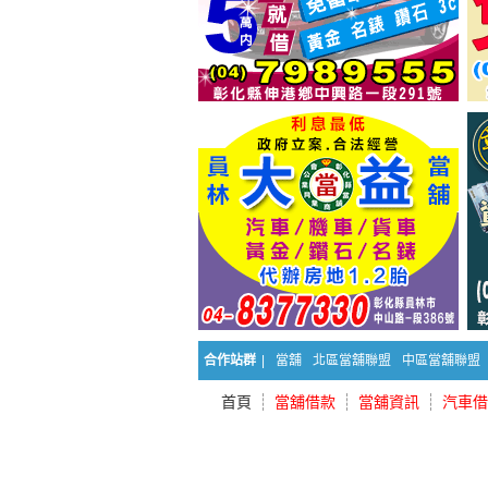
快速彰化
彰化優質
彰化當舖
彰化當舖
台北當舖
當舖借錢
汽車抵押
當舖利息
U95當舖
黃金典當
急需資金
機車借款
當舖汽車
合作站群
|
當舖
北區當舖聯盟
中區當舖聯盟
當舖利息
汽車抵押
首頁
當舖借款
當舖資訊
汽車借
機車借款
當舖汽車
當舖利息