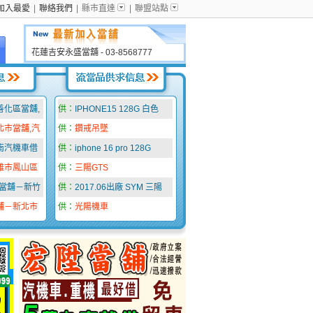
加入最愛
|
聯絡我們
|
縣市直達
|
聯盟站點
借款,汽機車
化當舖,彰化
感首選・6.8錢・依當日金價販
供：
J-bubu S 125 白色 復古風
,票貼,和
員林當舖,
化當舖,汽車
售，免工錢更划算
機車
供：
雲林流當品推薦｜18K金
花蓮吉安永盛當舖
- 03-8568777
錢,埔心鄉當
高價收當,
化當舖,彰化
戒指 (4分重) 福字造型開運金
供：
【流當精品】勞力士
彰化彰鑫當舖
- 04-7517798
,員林借貸
車借錢,彰化
義市當舖,嘉
飾，日常百搭超值選！
Rolex Datejust 69178 經典
供：
經典傳承之美：勞力士
高雄楠梓長興當舖
- 07-3651111
車借款,免留
善化區當舖,
18K 金鑽石女錶｜原裝 203
Rolex 18K全金十鑽女錶，搭
供：
IPHONE15 128G 白色
台南當舖推薦|永康光南當舖
- 06-
嘉義房屋土地
借貸,台南當
北市當舖,汽
載 Cal. 2030 機芯的黃金年代
供：
鑽戒吊墜
3027700
轉
舖免留車,
南汽機車借
屏東當舖-潮州台銀當舖
供：
iphone 16 pro 128G
- 08-7801777
台南新市當舖｜新市借款推薦
- (06)589-
,公營當舖
善化機車借
雄市鳳山區
供：
三陽GTS
0888
麻豆,新化
,免留車借
鑫當舖－新竹
供：
2017.06出廠 SYM 三陽
區當舖
汽車借款,
舖－新北市
Z1 125CC
供：
光陽機車
錢,房地二胎
款免留車,中
北市當舖,大
供：
SYM三陽 GT SUPER 2
舖合法借錢管
市汽車借款,
中烏日區當
125
供：
IPhone15 Pro
期車借貸,借
台中機車借
－新竹汽車
供：
Gucci 雙G LOGO棒球帽
車,台中借
免留車,房
義當舖,嘉義
供：
Gucci 雙G皮帶
土地二胎借貸
當舖借錢
,嘉義機車借
舖－台北市
供：
流當車 代步車 五萬有
小額
大安區汽車機
化當舖,彰化
找！！！ ｜中信當舖｜流
供：
PGO NEW J-bubuS 復刻